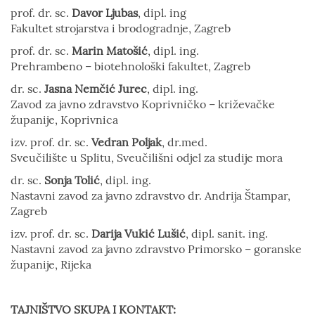
prof. dr. sc.
Davor Ljubas
, dipl. ing
Fakultet strojarstva i brodogradnje, Zagreb
prof. dr. sc.
Marin Matošić
, dipl. ing.
Prehrambeno – biotehnološki fakultet, Zagreb
dr. sc.
Jasna Nemčić Jurec
, dipl. ing.
Zavod za javno zdravstvo Koprivničko – križevačke
županije, Koprivnica
izv. prof. dr. sc.
Vedran Poljak
, dr.med.
Sveučilište u Splitu, Sveučilišni odjel za studije mora
dr. sc.
Sonja Tolić
, dipl. ing.
Nastavni zavod za javno zdravstvo dr. Andrija Štampar,
Zagreb
izv. prof. dr. sc.
Darija Vukić Lušić
, dipl. sanit. ing.
Nastavni zavod za javno zdravstvo Primorsko – goranske
županije, Rijeka
TAJNIŠTVO SKUPA I KONTAKT: