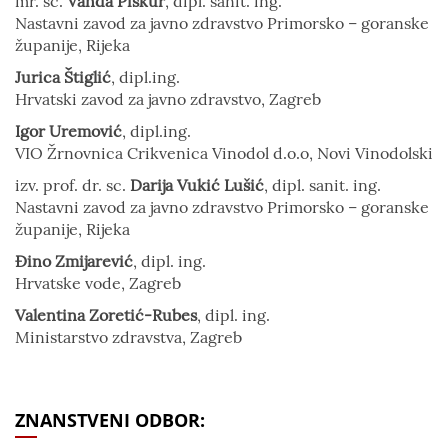
mr. sc.
Vanda Piškur
, dipl. sanit. ing.
Nastavni zavod za javno zdravstvo Primorsko – goranske
županije, Rijeka
Jurica Štiglić
, dipl.ing.
Hrvatski zavod za javno zdravstvo, Zagreb
Igor Uremović
, dipl.ing.
VIO Žrnovnica Crikvenica Vinodol d.o.o, Novi Vinodolski
izv. prof. dr. sc.
Darija Vukić Lušić
, dipl. sanit. ing.
Nastavni zavod za javno zdravstvo Primorsko – goranske
županije, Rijeka
Đino Zmijarević
, dipl. ing.
Hrvatske vode, Zagreb
Valentina Zoretić-Rubes
, dipl. ing.
Ministarstvo zdravstva, Zagreb
ZNANSTVENI ODBOR: