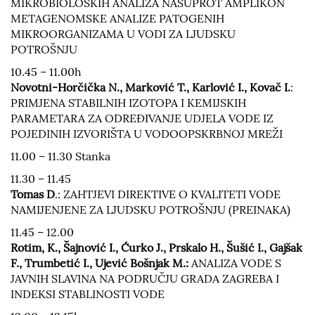
MIKROBIOLOŠKIH ANALIZA NASUPROT AMPLIKON
METAGENOMSKE ANALIZE PATOGENIH
MIKROORGANIZAMA U VODI ZA LJUDSKU
POTROŠNJU
10.45 – 11.00h
Novotni-Horčička N., Marković T., Karlović I., Kovač I.
:
PRIMJENA STABILNIH IZOTOPA I KEMIJSKIH
PARAMETARA ZA ODREĐIVANJE UDJELA VODE IZ
POJEDINIH IZVORIŠTA U VODOOPSKRBNOJ MREŽI
11.00 – 11.30 Stanka
11.30 – 11.45
Tomas D
.: ZAHTJEVI DIREKTIVE O KVALITETI VODE
NAMIJENJENE ZA LJUDSKU POTROŠNJU (PREINAKA)
11.45 – 12.00
Rotim, K., Šajnović I., Ćurko J., Prskalo H., Šušić I., Gajšak
F., Trumbetić I., Ujević Bošnjak M.:
ANALIZA VODE S
JAVNIH SLAVINA NA PODRUČJU GRADA ZAGREBA I
INDEKSI STABLINOSTI VODE