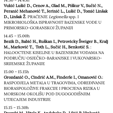
14.30 – 14.45h
Vukić Lušić D., Cenov A., Glad M., Piškur V., Sučić N.,
Peranić Mehanović T., Jerinić L., Lušić D., Tomić Linšak
D., Linšak Ž
. PRAĆENJE
Legionella
spp. I
MIKROBIOLOŠKA ISPRAVNOST BAZENSKE VODE U
PRIMORSKO-GORANSKOJ ŽUPANIJI
14.45 – 15.00h
Bezik D., Babić H., Ruškan I., Petrovicky Šveiger B., Kralj
M., Marković T., Toth L., Sučić H., Benkotić S.
:
HALOOCTENE KISELINE U BAZENSKIM VODAMA NA
PODRUČJU OSJEČKO-BARANJSKE I VUKOVARSKO-
SRIJEMSKE ŽUPANIJE
15.00 – 15.15h
Grozdanić O., Cindrić A.M., Finderle I., Omanović O.
:
RASPODJELA METALA U TRAGOVIMA, ODREĐIVANJE
BIORASPOLOŽIVE FRAKCIJE I PROCJENA RIZIKA U
MORSKOM OKOLIŠU POD DUGOGODIŠNJIM
UTJECAJEM INDUSTRIJE
15.15 – 15.30h