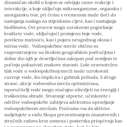
dinamičan okoliš u kojem se odvijaju razne reakcije i
interakcije, a koje uključuju mikroorganizme, organsku i
anorgansku tvar, pri čemu s vremenom može doći do
nastajanja naslaga na stijenkama cijevi, kao i nastajanja
biofilmova. Ovi procesi mogu uzrokovati pogoršanje
kvalitete vode, uključujući promjenu boje vode,
povišenu mutnoću, kao i pojavu neugodnog okusa i
mirisa vode. Vodoopskrbne mreže obično su
rasprostranjene na širokim geografskim područjima i
dobar dio njih je desetljećima zakopan pod zemljom te
počinju pokazivati znakove starosti. Loše uravnotežen
tlak vode u vodoopskrbnoj mreži može uzrokovati
curenje vode, što implicira i gubitak prihoda. S druge
strane, ako je vodovodna mreža optimizirana,
isporučitelji vode mogu značajno uštedjeti na energiji i
troškovima obrade. Stvaranje otporne, učinkovite i
održive vodoopskrbe zahtijeva adekvatno upravljanje
vodoopskrbnom mrežom. Pozivamo vas da aktivno
sudjelujete u radu Skupa prezentiranjem znanstvenih i
stručnih radova kroz usmena i posterska priopćenja kao