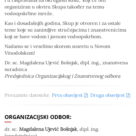
i u raspravama na okruglom stolu, koji će biti
organiziran u okviru Skupa također na temu
vodoopskrbne mreže.
Kao i dosadašnjih godina, Skup je otvoren i za ostale
teme koje su zanimljive stručnjacima i znanstvenicima
koji se bave vodom i javnom vodoopskrbom.
Nadamo se i veselimo skorom susretu u Novom
Vinodolskom!
Dr. sc. Magdalena Ujević Bošnjak, dipl. ing., znanstvena
suradnica
Predsjednica Organizacijskog i Znanstvenog odbora
Preuzmite datoteke
Prva obavijest
Druga obavijest
ORGANIZACIJSKI ODBOR:
dr. sc.
Magdalena Ujević Bošnjak
, dipl. ing.
(predsjednica)