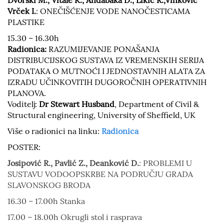
Dvorski M., Vitale K., Andabaka D., Likić R.,Vinković
Vrček I.
: ONEČIŠĆENJE VODE NANOČESTICAMA
PLASTIKE
15.30 – 16.30h
Radionica:
RAZUMIJEVANJE PONAŠANJA
DISTRIBUCIJSKOG SUSTAVA IZ VREMENSKIH SERIJA
PODATAKA O MUTNOĆI I JEDNOSTAVNIH ALATA ZA
IZRADU UČINKOVITIH DUGOROČNIH OPERATIVNIH
PLANOVA.
Voditelj:
Dr Stewart Husband
, Department of Civil &
Structural engineering, University of Sheffield, UK
Više o radionici na linku:
Radionica
POSTER:
Josipović R., Pavlić Z., Deanković D.
: PROBLEMI U
SUSTAVU VODOOPSKRBE NA PODRUČJU GRADA
SLAVONSKOG BRODA
16.30 – 17.00h Stanka
17.00 – 18.00h Okrugli stol i rasprava