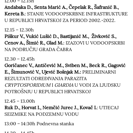
12.00 – 12.15h
Andabaka D., Senta Marić A., Čepelak R., Šafranić B.,
Kereta B.
: STANJE VODOOPSKRBNE INFRASTRUKTURE
U REPUBLICI HRVATSKOJ ZA PERIOD 2002.-2022.
12.15 – 12.30h
Piškur V., Vukić Lušić D., Bastijanić M., Živković S.,
Cenov A., Šimić R., Glad M.
: IZAZOVI U VODOOPSKRBI
NA PODRUČJU GRADA ČABRA
12.30 – 12.45h
Goričanec V., Antičević M., Sviben M., Beck R., Gagović
E., Šimunović V., Ujević Bošnjak M.:
PRELIMINARNI
REZULTATI ODREĐIVANJA PARAZITA
CRYPTOSPORIDIUM
I
GIARDIA
U VODI ZA LJUDSKU
POTROŠNJU U REPUBLICI HRVATSKOJ
12.45 – 13.00h
Ruk D., Horvat I., Nemčić Jurec J., Kovač I.
: UTJECAJ
SEIZMIKE NA PODZEMNU VODU
13:00 – 14:30h Podnevna stanka