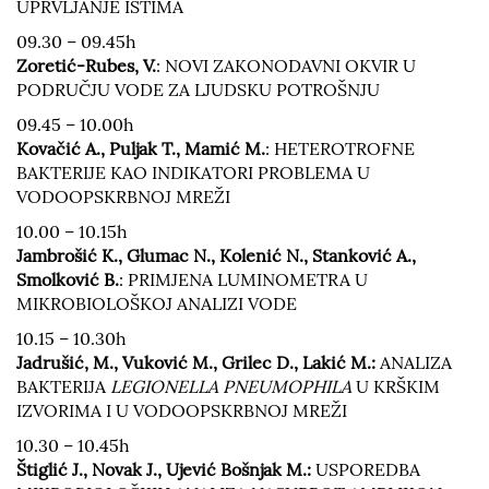
UPRVLJANJE ISTIMA
09.30 – 09.45h
Zoretić-Rubes, V.
: NOVI ZAKONODAVNI OKVIR U
PODRUČJU VODE ZA LJUDSKU POTROŠNJU
09.45 – 10.00h
Kovačić A., Puljak T., Mamić M.
: HETEROTROFNE
BAKTERIJE KAO INDIKATORI PROBLEMA U
VODOOPSKRBNOJ MREŽI
10.00 – 10.15h
Jambrošić K., Glumac N., Kolenić N., Stanković A.,
Smolković B.
: PRIMJENA LUMINOMETRA U
MIKROBIOLOŠKOJ ANALIZI VODE
10.15 – 10.30h
Jadrušić, M., Vuković M., Grilec D., Lakić M.:
ANALIZA
BAKTERIJA
LEGIONELLA PNEUMOPHILA
U KRŠKIM
IZVORIMA I U VODOOPSKRBNOJ MREŽI
10.30 – 10.45h
Štiglić J., Novak J., Ujević Bošnjak M.:
USPOREDBA